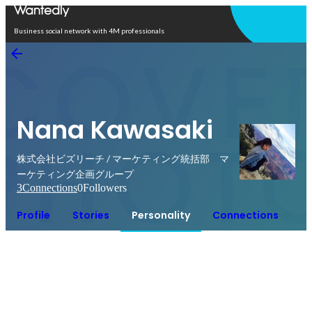
Open in app
Business social network with 4M professionals
Nana Kawasaki
株式会社ビズリーチ / マーケティング統括部 マ
ーケティング企画グループ
3
Connections
0
Followers
Profile
Stories
Personality
Connections