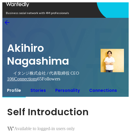
Open in app
Business social network with 4M professionals
Akihiro
Nagashima
イタンジ株式会社 / 代表取締役 CEO
106
Connections
65
Followers
Profile
Stories
Personality
Connections
Self Introduction
Available to logged-in users only