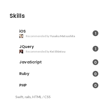
Skills
iOS
1
Recommended by
Yusaku Matsushita
JQuery
1
Recommended by
Kei Shintou
JavaScript
0
Ruby
0
PHP
0
Swift, rails, HTML / CSS