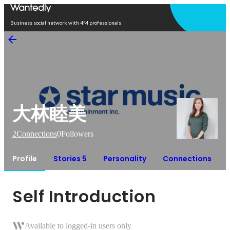
Open in app
Business social network with 4M professionals
大林睦美
2
Connections
0
Followers
Profile
Stories 5
Personality
Connections
Self Introduction
Available to logged-in users only