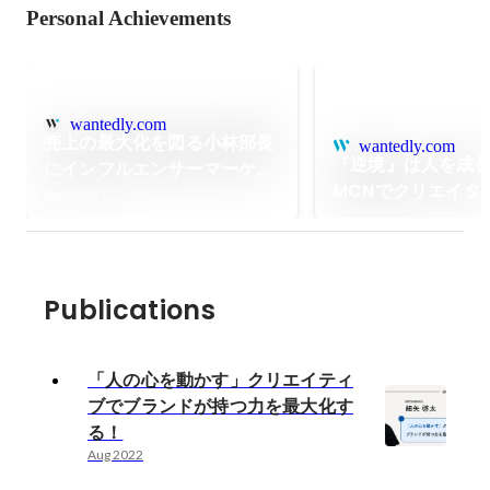
Personal Achievements
wantedly.com
売上の最大化を図る小林部長
wantedly.com
『逆境』は人を成
にインフルエンサーマーケテ
MCNでクリエイタ
ィングのメリットを聞いてみ
Sep 2020
ジメント両方の強
た
Publications
「人の心を動かす」クリエイティ
ブでブランドが持つ力を最大化す
る！
Aug 2022