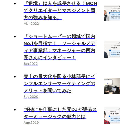
『逆境』は人を成長させる！MCN
でクリエイターとマネジメント両
方の強みを知る。
Mar 2022
「ショートムービーの領域で国内
No.1を目指す！」ソーシャルメデ
ィア事業部：マネージャーの西内
匠さんにインタビュー！
Jan 2022
売上の最大化を図る小林部長にイ
ンフルエンサーマーケティングの
メリットを聞いてみた
Sep 2020
“好き”を仕事にした元DJが語るス
ターミュージックの魅力とは
Aug 2019