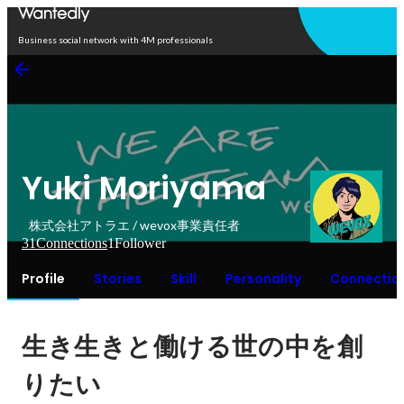
Open in app
Business social network with 4M professionals
Yuki Moriyama
株式会社アトラエ / wevox事業責任者
31
Connections
1
Follower
Profile
Stories
Skill
Personality
Connectio
生き生きと働ける世の中を創
りたい