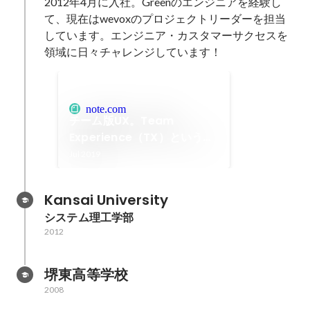
2012年4月に入社。Greenのエンジニアを経験し
て、現在はwevoxのプロジェクトリーダーを担当
しています。エンジニア・カスタマーサクセスを
領域に日々チャレンジしています！
note.com
チーム版UX。Team
Experience（TX）という概
念｜Yuki Moriyama｜note
Jul 2019
Kansai University
システム理工学部
2012
堺東高等学校
2008