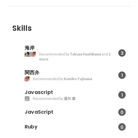
Skills
海岸
3
Recommended by
Takuya Hashikawa
and
2
more
関西弁
1
Recommended by
Kumiko Fujisawa
Javascript
1
Recommended by
遠矢 遼
JavaScript
0
Ruby
0