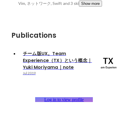
Vim, ネットワーク, Swift
and 3 skills
Show more
Publications
チーム版UX。Team
Experience（TX）という概念｜
Yuki Moriyama｜note
Jul 2019
Log in to view profile