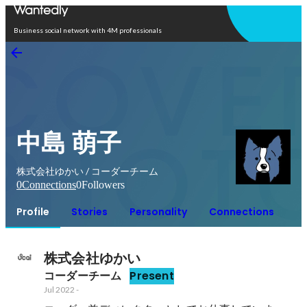
Open in app
Business social network with 4M professionals
中島 萌子
株式会社ゆかい / コーダーチーム
0
Connections
0
Followers
Profile
Stories
Personality
Connections
株式会社ゆかい
コーダーチーム
Present
Jul 2022
-