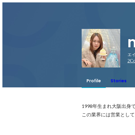
エイ
2
Co
Profile
Stories
1998年生まれ大阪出身で
この業界には営業として