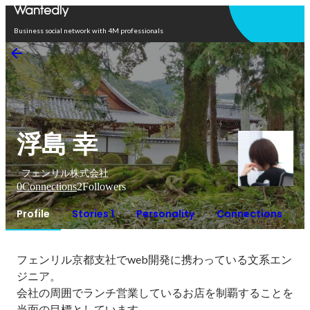
Open in app
Business social network with 4M professionals
浮島 幸
フェンリル株式会社
0
Connections
2
Followers
Profile
Stories 1
Personality
Connections
フェンリル京都支社でweb開発に携わっている文系エン
ジニア。

会社の周囲でランチ営業しているお店を制覇することを
当面の目標としています。