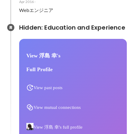
Apr 2016
-
Webエンジニア
Hidden: Education and Experience	
View 浮島 幸's
Full Profile
View past posts
View mutual connections
View 浮島 幸's full profile