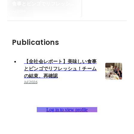
食事とビンゴでリフレッシ
ュ！チームの結束、再確認
Jul 2026
Publications
【全社会レポート】美味しい食事
とビンゴでリフレッシュ！チーム
の結束、再確認
Jul 2026
Log in to view profile