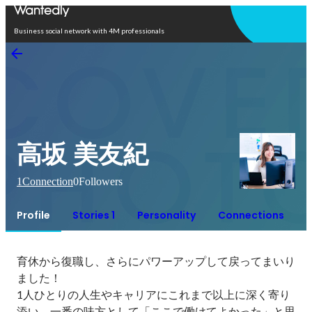
Open in app
Business social network with 4M professionals
高坂 美友紀
1
Connection
0
Followers
Profile
Stories 1
Personality
Connections
育休から復職し、さらにパワーアップして戻ってまいり
ました！

1人ひとりの人生やキャリアにこれまで以上に深く寄り
添い、一番の味方として「ここで働けてよかった」と思