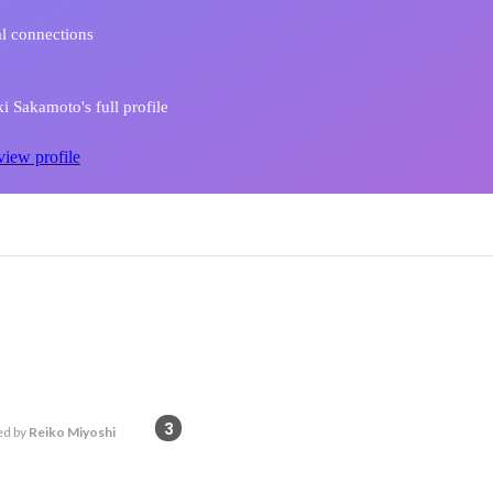
l connections
 Sakamoto's full profile
view profile
3
d by
Reiko Miyoshi