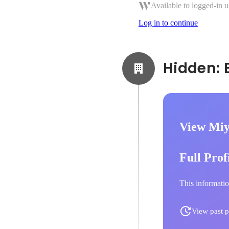
Available to logged-in u
Log in to continue
View Miy
Full Prof
This informatio
View past p