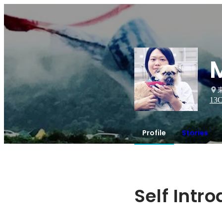
13
C
Profile
Stories
Self Intr