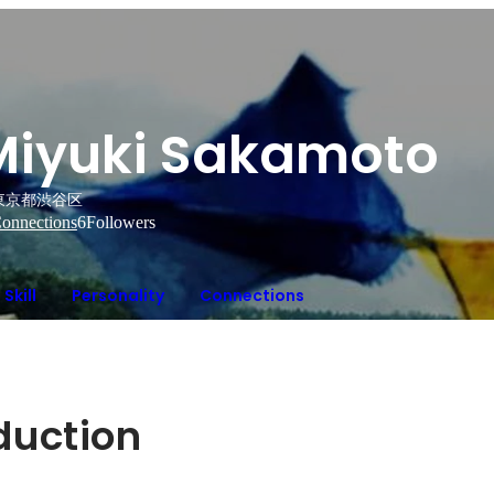
Miyuki Sakamoto
東京都渋谷区
onnections
6
Followers
Skill
Personality
Connections
oduction