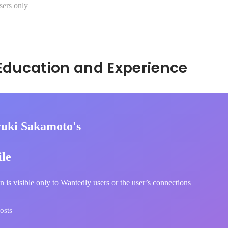
sers only
Hidden: Education and Experience	
uki Sakamoto's
ile
n is visible only to Wantedly users or the user’s connections
osts