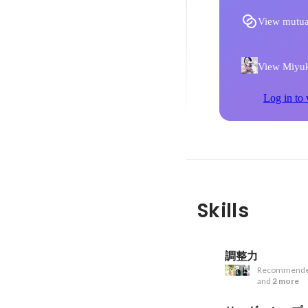
View mutua
View Miyuki
Log in to 
Skills
調整力
Recommende
and
2 more