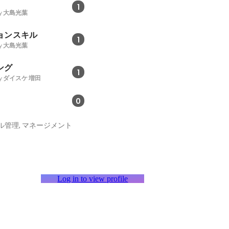
1
y
大島光葉
ョンスキル
1
y
大島光葉
ング
1
y
ダイスケ 増田
0
ル管理, マネージメント
Log in to view profile