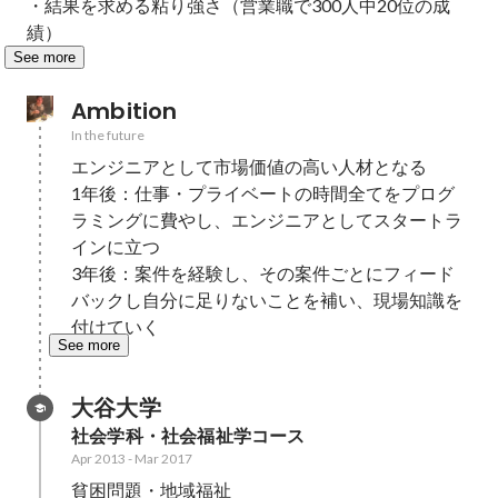
・結果を求める粘り強さ（営業職で300人中20位の成
績）
See more
Ambition
In the future
エンジニアとして市場価値の高い人材となる

1年後：仕事・プライベートの時間全てをプログ
ラミングに費やし、エンジニアとしてスタートラ
インに立つ

3年後：案件を経験し、その案件ごとにフィード
バックし自分に足りないことを補い、現場知識を
付けていく
See more
大谷大学
社会学科・社会福祉学コース
Apr 2013
-
Mar 2017
貧困問題・地域福祉
