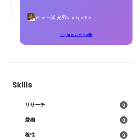
View 一瀬 光男's full profile
Log in to view profile
Skills
リサーチ
0
愛嬌
0
根性
0