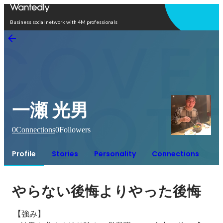
Open in app
Business social network with 4M professionals
一瀬 光男
0
Connections
0
Followers
Profile
Stories
Personality
Connections
やらない後悔よりやった後悔
 【強み】 　
