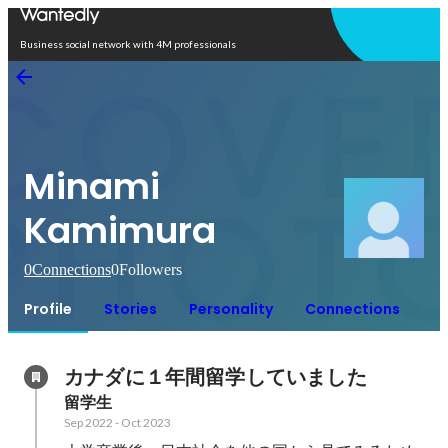
Open in app
Business social network with 4M professionals
Minami
Kamimura
0
Connections
0
Followers
Profile
Stories
Personality
Connections
カナダに１年間留学していました
留学生
Sep 2022
-
Oct 2023