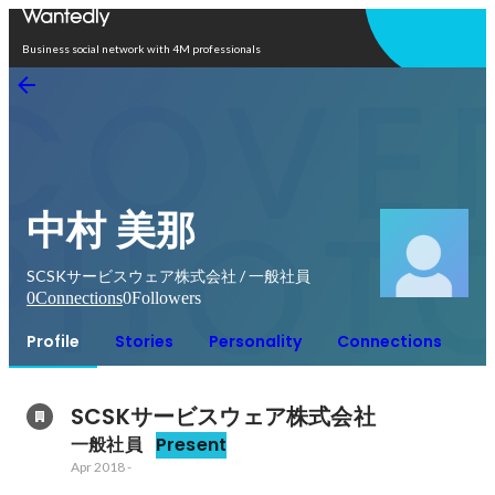
Open in app
Business social network with 4M professionals
中村 美那
SCSKサービスウェア株式会社 / 一般社員
0
Connections
0
Followers
Profile
Stories
Personality
Connections
SCSKサービスウェア株式会社
一般社員
Present
Apr 2018
-