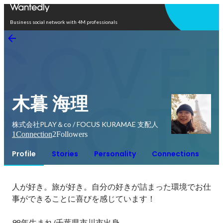
Open in app
Business social network with 4M professionals
木暮 海理
株式会社PLAY＆co / FOCUS KURAMAE 支配人
1
Connection
2
Followers
Profile
Stories
Personality
Connections
人が好き。旅が好き。自分の好きが詰まった環境でお仕
事ができることに喜びを感じています！

98年生まれ/千葉県市川市出身
