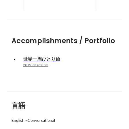
国でボランティア活動にも参加
2019
-
Mar 2023
し、まさに私自身のアイデンティ
ティ形成の旅となりました。
Accomplishments / Portfolio
世界一周ひとり旅
2019
-
Mar 2023
言語
English
-
Conversational