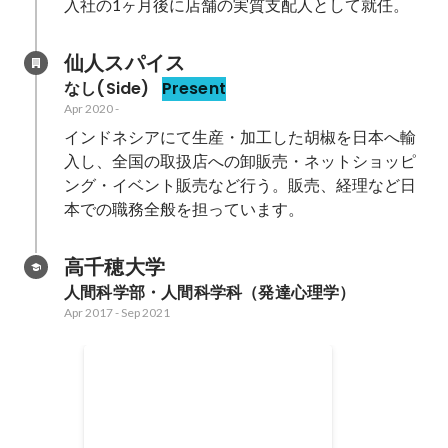
入社の1ヶ月後に店舗の実質支配人として就任。
仙人スパイス
なし(Side)
Present
Apr 2020
-
インドネシアにて生産・加工した胡椒を日本へ輸
入し、全国の取扱店への卸販売・ネットショッピ
ング・イベント販売など行う。販売、経理など日
本での職務全般を担っています。
高千穂大学
人間科学部・人間科学科（発達心理学）
Apr 2017
-
Sep 2021
世界一周ひとり旅
半年の休学期間と卒業後更に半年
を使ってバックパック旅行へ。各