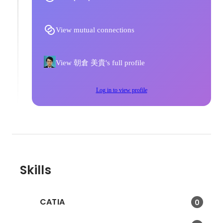
View mutual connections
View 朝倉 美貴's full profile
Log in to view profile
Skills
CATIA
0