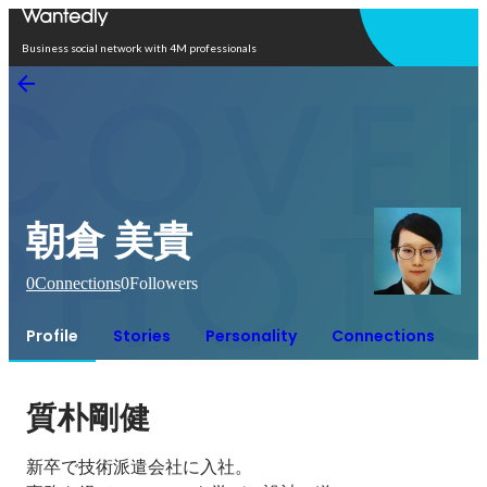
Open in app
Business social network with 4M professionals
朝倉 美貴
0
Connections
0
Followers
Profile
Stories
Personality
Connections
質朴剛健
新卒で技術派遣会社に入社。
