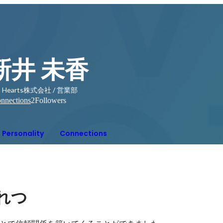
新井 未香
p Hearts株式会社 / 営業部
nnections
2
Followers
Personality
Connections
れつ