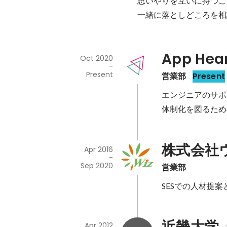
思いやりを互いに持つこ
一緒に落としどころを相
App He
Oct 2020
-
Present
営業部
Present
エンジニアのサポ
体制化を図るため
株式会社
Apr 2016
-
Sep 2020
営業部
SESでの人材提
近畿大学
Apr 2012