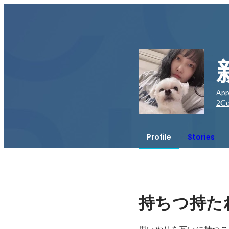
Ap
2
Co
Profile
Stories
持ちつ持た