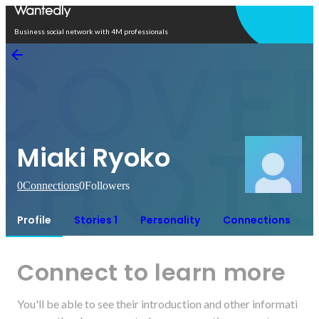
Open in app
Business social network with 4M professionals
Miaki Ryoko
0
Connections
0
Followers
Profile
Stories 1
Personality
Connections
Connect to learn more
You'll be able to see their introduction and other informati