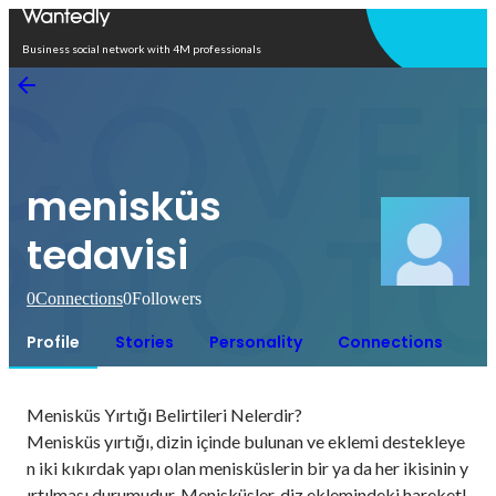
Open in app
Business social network with 4M professionals
menisküs
tedavisi
0
Connections
0
Followers
Profile
Stories
Personality
Connections
Menisküs Yırtığı Belirtileri Nelerdir?

Menisküs yırtığı, dizin içinde bulunan ve eklemi destekleye
n iki kıkırdak yapı olan menisküslerin bir ya da her ikisinin y
ırtılması durumudur. Menisküsler, diz eklemindeki hareketl