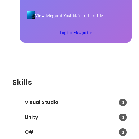
View Megumi Yoshida's full profile
Log in to view profile
Skills
Visual Studio
0
Unity
0
C#
0