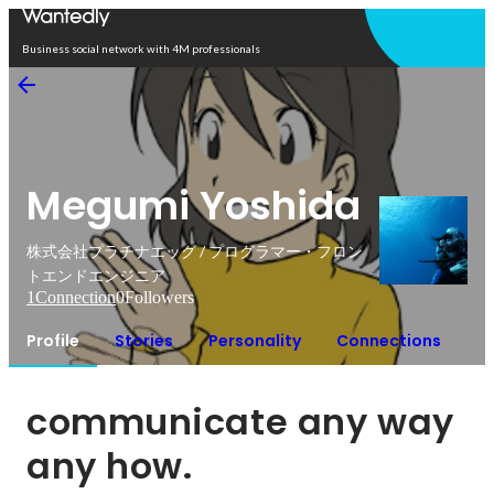
Open in app
Business social network with 4M professionals
Megumi Yoshida
株式会社プラチナエッグ / プログラマー・フロン
トエンドエンジニア
1
Connection
0
Followers
Profile
Stories
Personality
Connections
communicate any way 
any how.