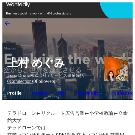
Open in app
Business social network with 4M professionals
上村 めぐみ
Terra Drone株式会社 / サービス事業統括
0
Connections
0
Followers
Profile
Stories
Skill
Personality
Connectio
テラドローン←リクルート広告営業←小学校教諭←立命
館大学

テラドローンでは

営業→コンサルチーム&PM制度立上→コンサル営業M