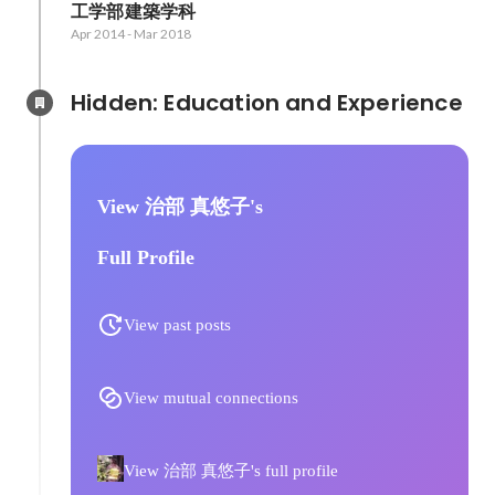
工学部建築学科
Apr 2014
-
Mar 2018
Hidden: Education and Experience	
View 治部 真悠子's
Full Profile
View past posts
View mutual connections
View 治部 真悠子's full profile