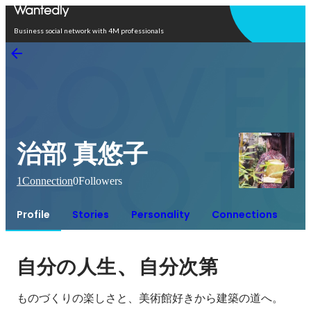
Open in app
Business social network with 4M professionals
治部 真悠子
1
Connection
0
Followers
Profile
Stories
Personality
Connections
、
自分の人生
自分次第
ものづくりの楽しさと、美術館好きから建築の道へ。
