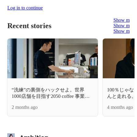
Log in to continue
Show more
Recent stories
Show more
Show more
“洗練”の裏側をハックせよ。世界
100％じゃ
1000店舗を目指す2050 coffee 事業開
んと走れる。
発の最前線
けたメッセンジ
2 months ago
4 months ago
ージャーにな