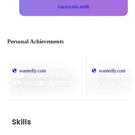
Log in to view profile
Personal Achievements
wantedly.com
wantedly.com
“洗練”の裏側をハックせよ。
100％じゃなくて
世界1000店舗を目指す2050
だとちゃんと走れ
coffee 事業開発の最前線
で世界を駆け抜け
May 2026
Apr 2026
ジャーTatsuyaが
ジャーになるまで
Skills