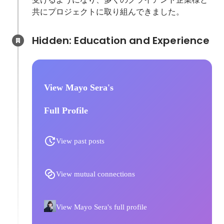
共にプロジェクトに取り組んできました。
Hidden: Education and Experience	
View Mayo Sera's
Full Profile
View past posts
View mutual connections
View Mayo Sera's full profile