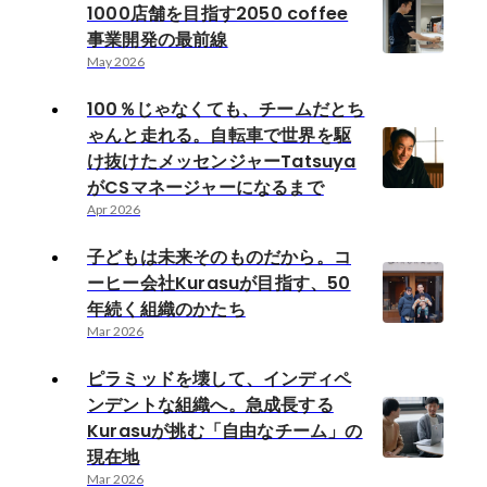
1000店舗を目指す2050 coffee
事業開発の最前線
May 2026
100％じゃなくても、チームだとち
ゃんと走れる。自転車で世界を駆
け抜けたメッセンジャーTatsuya
がCSマネージャーになるまで
Apr 2026
子どもは未来そのものだから。コ
ーヒー会社Kurasuが目指す、50
年続く組織のかたち
Mar 2026
ピラミッドを壊して、インディペ
ンデントな組織へ。急成長する
Kurasuが挑む「自由なチーム」の
現在地
Mar 2026