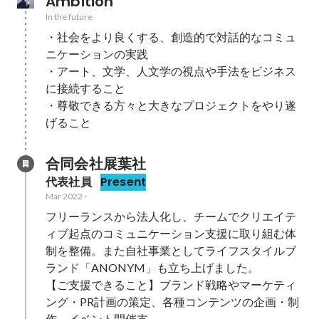
Ambition
In the future
・社会をより良くする、創造的で対話的なコミュ
ニケーションの実践

・アート、文学、人文学の視点や手法をビジネス
に接続すること

・尊敬できる方々と大きなプロジェクトをやり遂
げること
合同会社展葉社
代表社員
Present
Mar 2022
-
フリーランスから法人化し、チームでクリエイテ
ィブ起点のコミュニケーション支援に取り組む体
制を整備。また自社事業としてライフスタイルブ
ランド「ANONYM」も立ち上げました。

【ご支援できること】ブランド戦略やマーケティ
ング・PR計画の策定、各種コンテンツの企画・制
作、イベント開催支