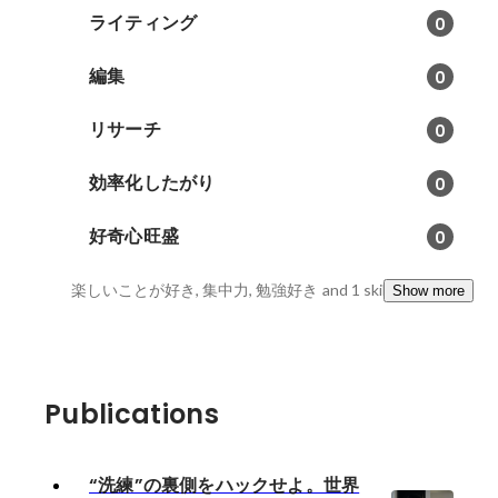
ライティング
0
編集
0
リサーチ
0
効率化したがり
0
好奇心旺盛
0
楽しいことが好き, 集中力, 勉強好き
and 1 skills
Show more
Publications
“洗練”の裏側をハックせよ。世界