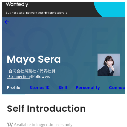
Open in app
Business social network with 4M professionals
Mayo Sera
合同会社展葉社 / 代表社員
1
Connection
4
Followers
Profile
Stories 10
Skill
Personality
Connect
Self Introduction
Available to logged-in users only