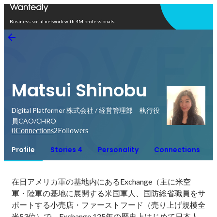
Open in app
Business social network with 4M professionals
Matsui Shinobu
Digital Platformer 株式会社 / 経営管理部 執行役
員CAO/CHRO
0
Connections
2
Followers
Profile
Stories 4
Personality
Connections
在日アメリカ軍の基地内にあるExchange（主に米空
軍・陸軍の基地に展開する米国軍人、国防総省職員をサ
ポートする小売店・ファーストフード（売り上げ規模全
米53位）で、Exchange 125年の歴史上はじめて日本人