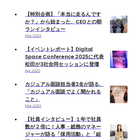
【特別企画】「本当に走るんです
か？」から始まった、CEOとの朝
ランインタビュー
Mar 2026
【イベントレポート】Digital
Space Conference 2025に代表
松田が3社合同セッションに登壇
Apr 2025
カジュアル面談担当者2名が語る、
「カジュアル面談でよく聞かれる
こと」
Mar 2025
【社員インタビュー】１年で社員
数が２倍に！人事・総務のマネー
ジャーが語る「採用活動」と「組