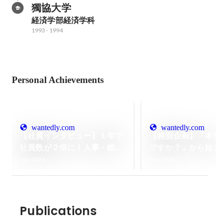
獨協大学
経済学部経済学科
1993
-
1994
Personal Achievements
wantedly.com
wantedly.com
【社員インタビュー】１年で
【特別企画】「本
社員数が２倍に！人事・総務
ですか？」から始
のマネージャーが語る「採用
CEOとの朝ランイ
Nov 2024
Mar 2026
活動」と「組織づくり」への
想い
Publications