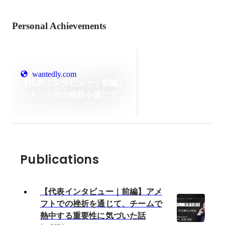
Personal Achievements
wantedly.com
【代表インタビュー｜前編】
アメフトでの挫折を通じて、
チームで熱中する重要性に気
Jan 2026
づいた話
Publications
【代表インタビュー｜前編】アメ
フトでの挫折を通じて、チームで
熱中する重要性に気づいた話