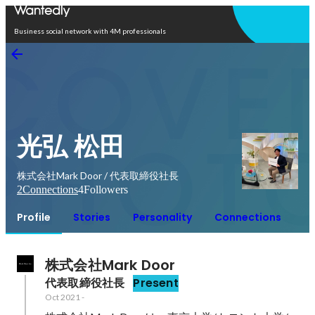
Open in app
Business social network with 4M professionals
光弘 松田
株式会社Mark Door / 代表取締役社長
2
Connections
4
Followers
Profile
Stories
Personality
Connections
株式会社Mark Door
代表取締役社長
Present
Oct 2021
-