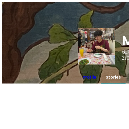
株
21
C
Profile
Stories