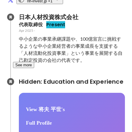
nh-invest.jp
+1
日本人材投資株式会社
代表取締役
Present
Apr 2025
-
中小企業の事業承継課題や、100億宣言に挑戦す
るような中小企業経営者の事業成長を支援する
「人材流動化投資事業」という事業を展開する自
己勘定投資の会社の代表です。
See more
Hidden: Education and Experience	
View 将夫 平世's
Full Profile