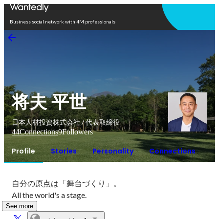
Open in app
Business social network with 4M professionals
将夫 平世
日本人材投資株式会社 / 代表取締役
44
Connections
9
Followers
Profile
Stories
Personality
Connections
自分の原点は「舞台づくり」。

All the world's a stage.
See more