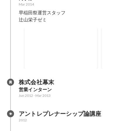
Mar 2014
早稲田祭運営スタッフ

辻山栄子ゼミ
MOVIDA Seed Acceleration
ブレイクスル
Program 第４期 採択
マー フ
株式会社幕末
営業インターン
Jun 2012
-
Mar 2013
アントレプレナーシップ論講座
2012