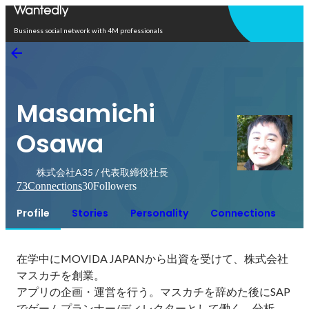
Open in app
Business social network with 4M professionals
Masamichi
Osawa
株式会社A35 / 代表取締役社長
73
Connections
30
Followers
Profile
Stories
Personality
Connections
在学中にMOVIDA JAPANから出資を受けて、株式会社
マスカチを創業。

アプリの企画・運営を行う。マスカチを辞めた後にSAP
でゲームプランナー/ディレクターとして働く。分析、