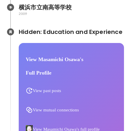
横浜市立南高等学校
2009
Hidden: Education and Experience	
View Masamichi Osawa's
Full Profile
View past posts
View mutual connections
View Masamichi Osawa's full profile