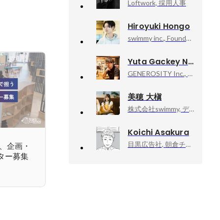
Loftwork, 採用人事
Hiroyuki Hongo
swimmy inc., Founder, Creative Chief Officer
Yuta Gackey Nishigaki
GENEROSITY Inc., CEO
美穂 大槇
株式会社swimmy, ディレクター
Koichi Asakura
目黒広告社, 朝倉チーム／クリエイティブ・ディレクター
に、企画・
ター募集