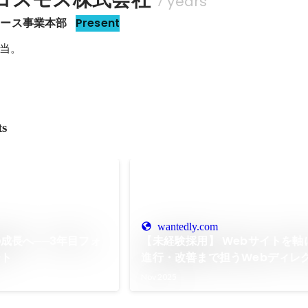
7 years
ュース事業本部
Present
当。
ts
wantedly.com
成長へ──3年目フォ
【未経験採用】 Webサイトを軸
ート
進行・改善まで担うWebディレ
Nov 2025