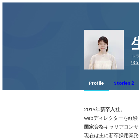
ト
9
Co
Profile
Stories 2
2019年新卒入社。

webディレクターを経
国家資格キャリアコンサ
現在は主に新卒採用業務