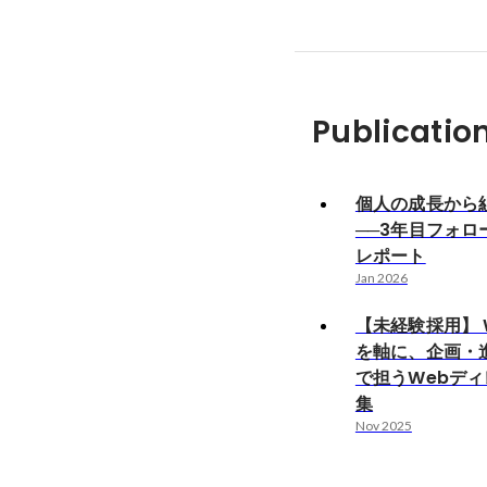
Publicatio
個人の成長から
──3年目フォロ
レポート
Jan 2026
【未経験採用】 
を軸に、企画・
で担うWebデ
集
Nov 2025