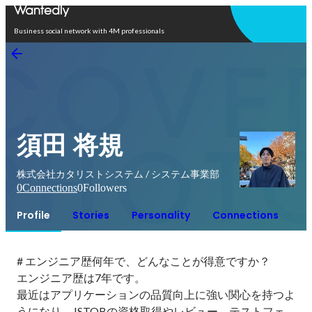
Open in app
Business social network with 4M professionals
須田 将規
株式会社カタリストシステム / システム事業部
0
Connections
0
Followers
Profile
Stories
Personality
Connections
# エンジニア歴何年で、どんなことが得意ですか？

エンジニア歴は7年です。

最近はアプリケーションの品質向上に強い関心を持つよ
うになり、JSTQBの資格取得やレビュー、テストフェ