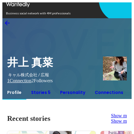
Open in app
Business social network with 4M professionals
井上 真菜
キャル株式会社 / 広報
1
Connection
2
Followers
Profile
Stories 5
Personality
Connections
Show more
Recent stories
Show more