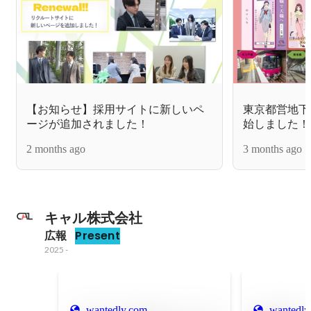
【お知らせ】採用サイトに新しいペ
東京都営地下
ージが追加されました！
始しました！
2 months ago
3 months ago
キャル株式会社
広報
Present
2025
-
wantedly.com
wantedly