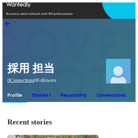
Open in app
Business social network with 4M professionals
採用 担当
0
Connections
0
Followers
Profile
Stories 1
Personality
Connections
Recent stories