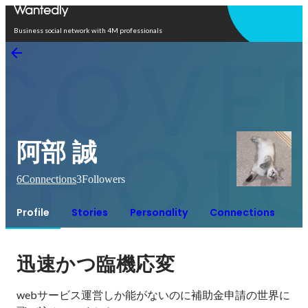
Open in app
Business social network with 4M professionals
阿部 誠
6
Connections
3
Followers
Profile
Stories
Personality
Connections
迅速かつ臨機応変
webサービス運営しか能がないのに補助金申請の世界に