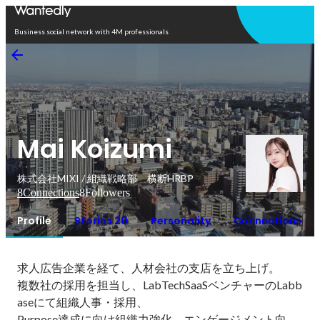
Open in app
Business social network with 4M professionals
Mai Koizumi
株式会社MIXI / 組織戦略部 横断HRBP
8
Connections
8
Followers
Profile
Stories 20
Personality
Connections
求人広告企業を経て、人材会社の支店を立ち上げ。

複数社の採用を担当し、LabTechSaaSベンチャーのLabb
aseにて組織人事・採用、

Purpose達成に向け組織力強化、エンゲージメント向