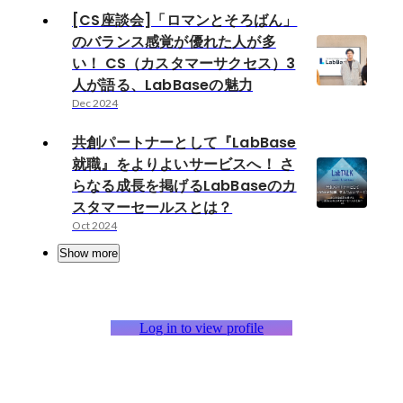
[CS座談会]「ロマンとそろばん」
のバランス感覚が優れた人が多
い！ CS（カスタマーサクセス）3
人が語る、LabBaseの魅力
Dec 2024
共創パートナーとして『LabBase
就職』をよりよいサービスへ！ さ
らなる成長を掲げるLabBaseのカ
スタマーセールスとは？
Oct 2024
Show more
Log in to view profile