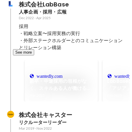
株式会社LabBase
人事企画・採用・広報
Dec 2022
-
Apr 2025
採用

・戦略立案〜採用実務の実行

・外部ステークホルダーとのコミュニケーション
とリレーション構築
See more
wantedly.com
wantedly
新卒・中途採用の垣根がな
LabBas
く、スキルある人が働ける時
「アジア」
代へ。研究者、技術者の採用
Mar 2025
Feb 2025
とキャリアをリードする
LabBaseのマーケターたち
株式会社キャスター
が見据える未来とは？
リクルーターリーダー
Mar 2019
-
Nov 2022