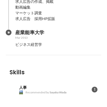
求人広告の作成、掲載

動画編集

マーケット調査

求人広告　採用HP拡販
産業能率大学
Mar 2013
ビジネス経営学
Skills
人事
1
Recommended by
Sayaka Wada