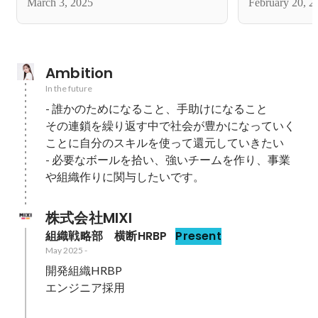
March 3, 2025
February 20, 2
るLabBaseのマーケターたちが見据え
る未来とは？
Ambition
In the future
- 誰かのためになること、手助けになること

その連鎖を繰り返す中で社会が豊かになっていく
ことに自分のスキルを使って還元していきたい

- 必要なボールを拾い、強いチームを作り、事業
や組織作りに関与したいです。
株式会社MIXI
組織戦略部　横断HRBP
Present
May 2025
-
開発組織HRBP

エンジニア採用