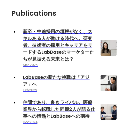
Publications
新卒・中途採用の垣根がなく、ス
キルある人が働ける時代へ。研究
者、技術者の採用とキャリアをリ
ードするLabBaseのマーケターた
ちが見据える未来とは？
Mar 2025
LabBaseの新たな挑戦は「アジ
ア」へ
Feb 2025
仲間であり、良きライバル。医療
業界から転職した同期2人が語る仕
事への情熱とLabBaseへの期待
Dec 2024