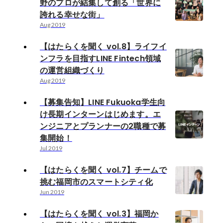
野のプロが結集して創る「世界に
誇れる幸せな街」
Aug 2019
【はたらくを聞く vol.8】ライフイ
ンフラを目指すLINE Fintech領域
の運営組織づくり
Aug 2019
【募集告知】LINE Fukuoka学生向
け長期インターンはじめます。エ
ンジニアとプランナーの2職種で募
集開始！
Jul 2019
【はたらくを聞く vol.7】チームで
挑む福岡市のスマートシティ化
Jun 2019
【はたらくを聞く vol.3】福岡か