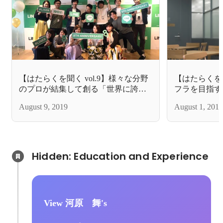
【はたらくを聞く vol.9】様々な分野
【はたらくを聞
のプロが結集して創る「世界に誇れ
フラを目指すLI
る幸せな街」
組織づくり
August 9, 2019
August 1, 2019
Hidden: Education and Experience	
View 河原 舞's