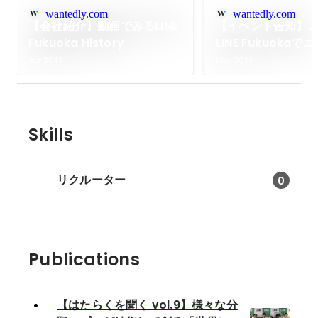
wantedly.com
wantedly.com
【会社紹介】動画でみるLINE
【イベント告知】
Fukuoka History
LINE Fukuoka
サマーインターン
Apr 2019
May 2019
す！
Skills
リクルーター
0
Publications
【はたらくを聞く vol.9】様々な分