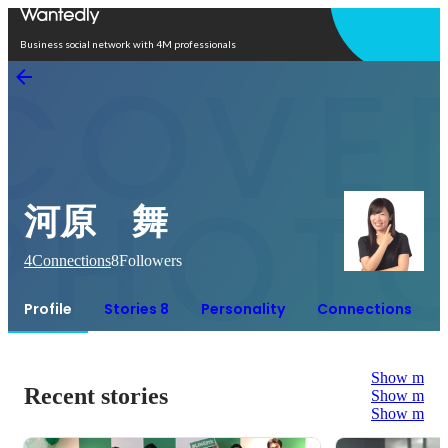
Open in app
Business social network with 4M professionals
河原 舞
4
Connections
8
Followers
Profile
Stories 8
Personality
Connections
Show more
Recent stories
Show more
Show more