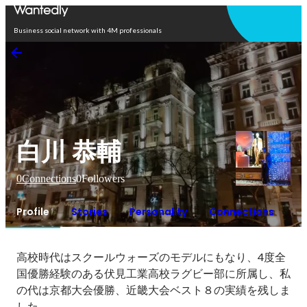
Open in app
Business social network with 4M professionals
白川 恭輔
0
Connections
0
Followers
Profile
Stories
Personality
Connections
高校時代はスクールウォーズのモデルにもなり、4度全
国優勝経験のある伏見工業高校ラグビー部に所属し、私
の代は京都大会優勝、近畿大会ベスト８の実績を残しま
した。
