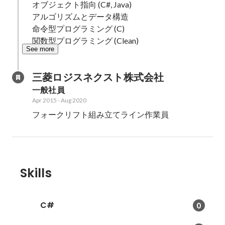
オブジェクト指向 (C#, Java)

アルゴリズムとデータ構造

命令型プログラミング (C)

関数型プログラミング (Clean)
See more
三菱ロジスネクスト株式会社
一般社員
Apr 2015
-
Aug 2020
フォークリフト組み立てライン作業員
Skills
C#
0