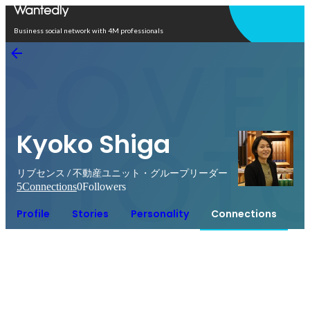
Open in app
Business social network with 4M professionals
Kyoko Shiga
リブセンス / 不動産ユニット・グループリーダー
5
Connections
0
Followers
Profile
Stories
Personality
Connections