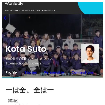
Open in app
Business social network with 4M professionals
Kota Suto
株式会社WEIN / バックオフィス
1
Connection
0
Followers
Profile
Stories
Personality
Connections
、
一は全
全は一
【略歴】
