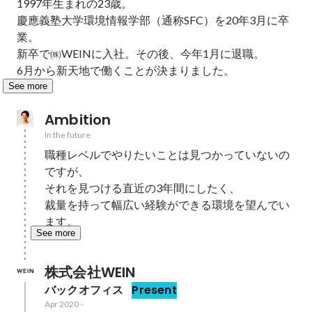
1997年生まれの23歳。

慶應義塾大学環境情報学部（通称SFC）を20年3月に卒
業。

新卒で㈱WEINに入社。その後、今年1月に退職。

6月から新天地で働くことが決まりました。
See more
Ambition
In the future
職種レベルでやりたいことは見つかっていないの
ですが、

それを見つける直近の3年間にしたく、

裁量を持って幅広い経験ができる環境を望んでい
ます。
See more
株式会社WEIN
バックオフィス
Present
Apr 2020
-