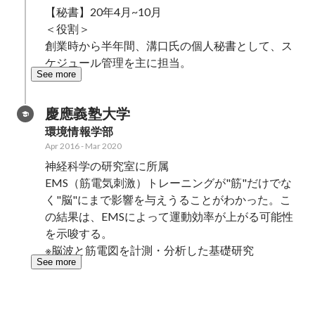
【秘書】20年4月~10月

＜役割＞

創業時から半年間、溝口氏の個人秘書として、ス
ケジュール管理を主に担当。
See more
慶應義塾大学
環境情報学部
Apr 2016
-
Mar 2020
神経科学の研究室に所属

EMS（筋電気刺激）トレーニングが"筋"だけでな
く"脳"にまで影響を与えうることがわかった。こ
の結果は、EMSによって運動効率が上がる可能性
を示唆する。

※脳波と筋電図を計測・分析した基礎研究
See more