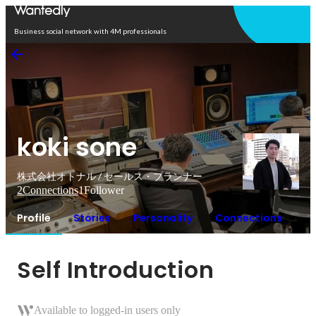
Open in app
Business social network with 4M professionals
koki sone
株式会社オトナル / セールス・プランナー
2
Connections
1
Follower
Profile
Stories
Personality
Connections
Self Introduction
Available to logged-in users only