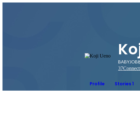
Ko
BABYJO
37
Connect
Profile
Stories 1