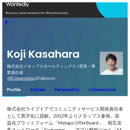
Open in app
Business social network with 4M professionals
Koji Kasahara
株式会社メタップスホールディングス / 部長／事
業責任者
16
Connections
2
Followers
Profile
Stories
Personality
Connections
株式会社ライブドアでコミュニティサービス開発責任者
として黒字化に貢献。2012年よりメタップス参画。収
益化プラットフォーム「Metaps OfferBoard」、相互送
客ネットワーク「Exchanger」、 アプリ解析ツール「M