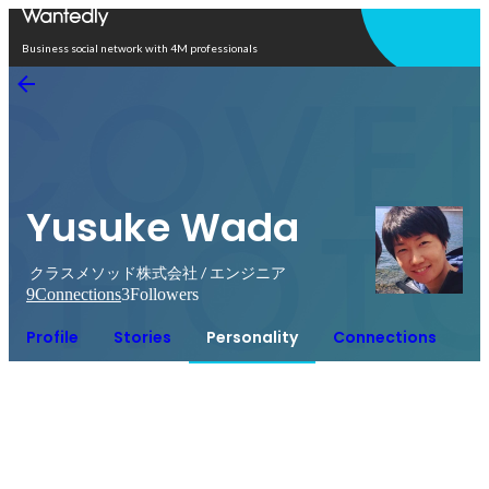
Open in app
Business social network with 4M professionals
Yusuke Wada
クラスメソッド株式会社 / エンジニア
9
Connections
3
Followers
Profile
Stories
Personality
Connections