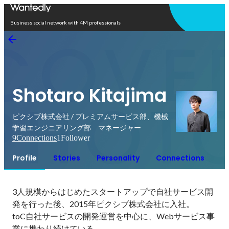
Open in app
Business social network with 4M professionals
Shotaro Kitajima
ピクシブ株式会社 / プレミアムサービス部、機械
学習エンジニアリング部 マネージャー
9
Connections
1
Follower
Profile
Stories
Personality
Connections
3人規模からはじめたスタートアップで自社サービス開
発を行った後、2015年ピクシブ株式会社に入社。

toC自社サービスの開発運営を中心に、Webサービス事
業に携わり続けている。