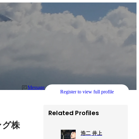
Message
Register to view full profile
Related Profiles
ング株
浩二 井上