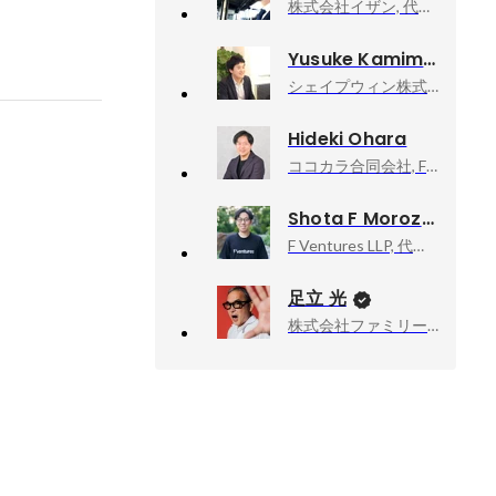
株式会社イザン, 代表取締役
Yusuke Kamimura
シェイプウィン株式会社, 代表取締役
Hideki Ohara
ココカラ合同会社, Founder, CEO
Shota F Morozumi
F Ventures LLP, 代表パートナー
足立 光
株式会社ファミリーマート, チーフ・マーケティング・オフィサー（CMO）