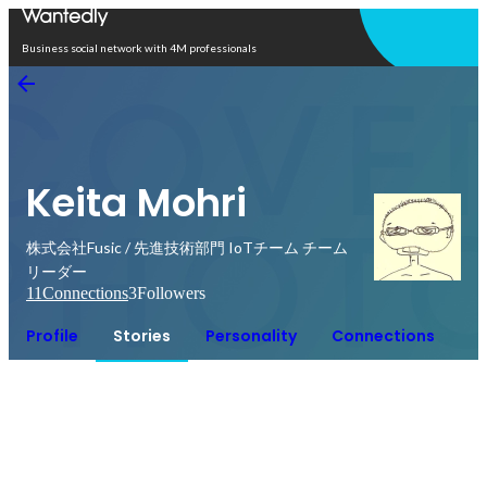
Open in app
Business social network with 4M professionals
Keita Mohri
株式会社Fusic / 先進技術部門 IoTチーム チーム
リーダー
11
Connections
3
Followers
Profile
Stories
Personality
Connections