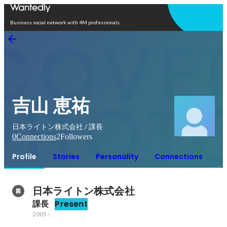
Open in app
Business social network with 4M professionals
吉山 恵祐
日本ライトン株式会社 / 課長
0
Connections
2
Followers
Profile
Stories
Personality
Connections
日本ライトン株式会社
課長
Present
2005
-