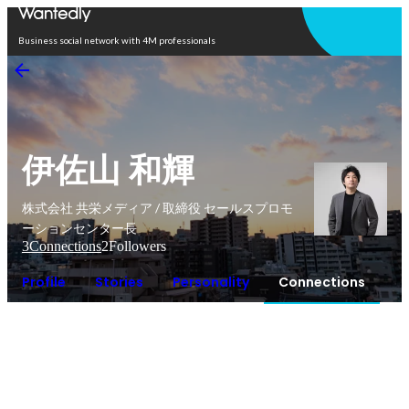
Open in app
Business social network with 4M professionals
伊佐山 和輝
株式会社 共栄メディア / 取締役 セールスプロモ
ーションセンター長
3
Connections
2
Followers
Profile
Stories
Personality
Connections