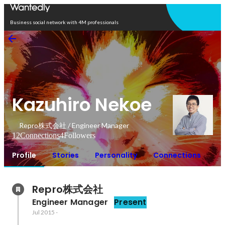
Open in app
Business social network with 4M professionals
Kazuhiro Nekoe
Repro株式会社 / Engineer Manager
12
Connections
4
Followers
Profile
Stories
Personality
Connections
Repro株式会社
Engineer Manager
Present
Jul 2015
-