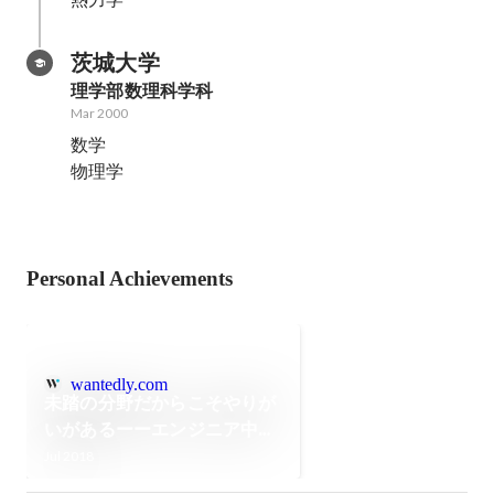
茨城大学
理学部数理科学科
Mar 2000
数学

物理学
Personal Achievements
wantedly.com
未踏の分野だからこそやりが
いがあるーーエンジニア中江
が語るSDK開発の魅力
Jul 2018