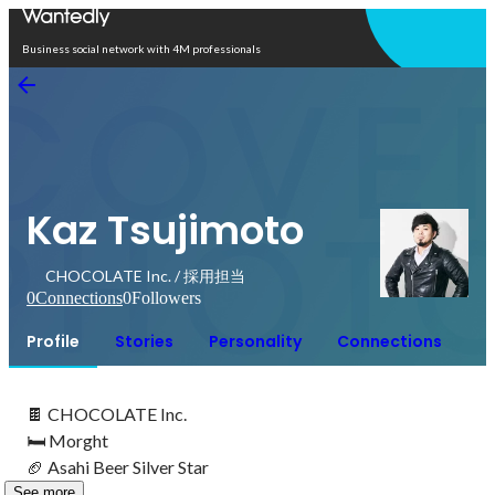
Open in app
Business social network with 4M professionals
Kaz Tsujimoto
CHOCOLATE Inc. / 採用担当
0
Connections
0
Followers
Profile
Stories
Personality
Connections
🍫 CHOCOLATE Inc.

🛏 Morght

🏈 Asahi Beer Silver Star
See more