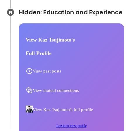
Hidden: Education and Experience	
View Kaz Tsujimoto's
Full Profile
View past posts
View mutual connections
View Kaz Tsujimoto's full profile
Log in to view profile