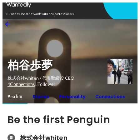
Open in app
Business social network with 4M professionals
柏谷歩夢
株式会社whiten / 代表取締役 CEO
4
Connections
1
Follower
Profile
Stories
Personality
Connections
Be the first Penguin
株式会社whiten