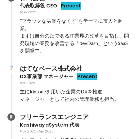
代表取締役 CEO
Present
May 2025
-
”ブラックな労働をなくす”をテーマに友人と起
業。

まずは自分の畑であるIT業界の改革を目指し、開
発現場の業務を改善する「devDash」というSaaS
を開発中。
はてなベース株式会社
DX事業部 マネージャー
Present
Apr 2025
-
主にkintoneを用いた企業のDXを推進。

マネージャーとして社内の管理業務も担当。
フリーランスエンジニア
KashiwayaSystem 代表
Nov 2021
-
Apr 2025