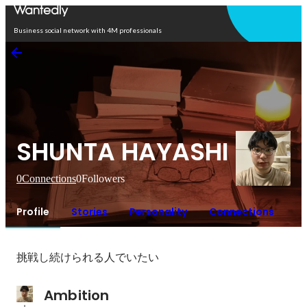
Open in app
Business social network with 4M professionals
SHUNTA HAYASHI
0
Connections
0
Followers
Profile
Stories
Personality
Connections
挑戦し続けられる人でいたい
Ambition