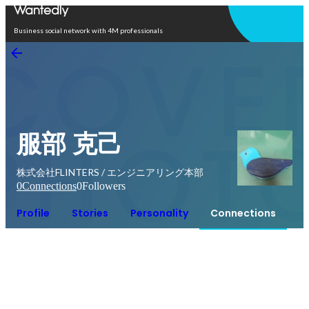
Open in app
Business social network with 4M professionals
服部 克己
株式会社FLINTERS / エンジニアリング本部
0
Connections
0
Followers
Profile
Stories
Personality
Connections